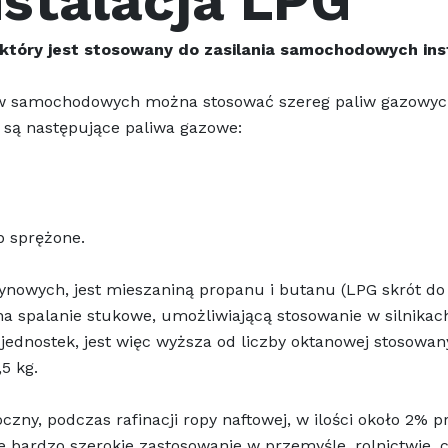
nstalacja LPG
 który jest stosowany do zasilania samochodowych ins
dów samochodowych można stosować szereg paliw gazowych
 są następujące paliwa gazowe:
b sprężone.
ynowych, jest mieszaniną propanu i butanu (LPG skrót do 
a spalanie stukowe, umożliwiającą stosowanie w silnika
 jednostek, jest więc wyższa od liczby oktanowej stosowan
5 kg.
zny, podczas rafinacji ropy naftowej, w ilości około 2% p
e bardzo szerokie zastosowanie w przemyśle, rolnictwie,